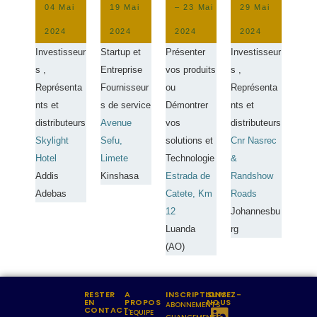
04 Mai
19 Mai
– 23 Mai
29 Mai
2024
2024
2024
2024
Investisseur
Startup et
Présenter
Investisseur
s ,
Entreprise
vos produits
s ,
Représenta
Fournisseur
ou
Représenta
nts et
s de service
Démontrer
nts et
distributeurs
Avenue
vos
distributeurs
Skylight
Sefu,
solutions et
Cnr Nasrec
Hotel
Limete
Technologie
&
Addis
Kinshasa
Estrada de
Randshow
Adebas
Catete, Km
Roads
12
Johannesbu
Luanda
rg
(AO)
RESTER
A
INSCRIPTIONS
SUIVEZ-
EN
PROPOS
NOUS
ABONNEMENTS
CONTACT
L'EQUIPE