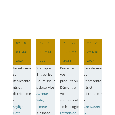
02 - 03 -
17 - 18 -
21 – 22
27 - 28 -
04 Mai
19 Mai
– 23 Mai
29 Mai
2024
2024
2024
2024
Investisseur
Startup et
Présenter
Investisseur
s ,
Entreprise
vos
s ,
Représenta
Fournisseur
produits ou
Représenta
nts et
s de service
Démontrer
nts et
distributeur
Avenue
vos
distributeur
s
Sefu,
solutions et
s
Skylight
Limete
Technologie
Cnr Nasrec
Hotel
Kinshasa
Estrada de
&