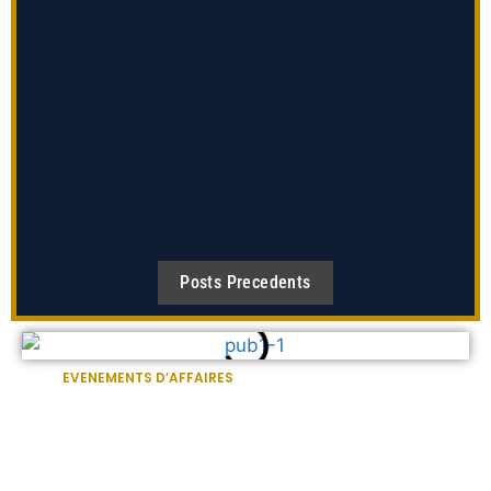
d'actifs mondial. milliards de fonds souverains pour rejoindre
le gestionnaire d'actifs mondial.milliards de fonds souverains
pour rejoindre le gestionnaire d'actifs mondial. milliards de
fonds souverains pour rejoindre le gestionnaire d'actifs
mondial.
INVESTISSEMENTS
29 octobre 2023
Posts Precedents
EVENEMENTS D’AFFAIRES