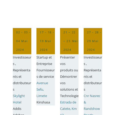
02 - 03 -
17 - 18 -
21 – 22
27 - 28 -
04 Mai
19 Mai
– 23 Mai
29 Mai
2024
2024
2024
2024
Investisseur
Startup et
Présenter
Investisseur
s ,
Entreprise
vos
s ,
Représenta
Fournisseur
produits ou
Représenta
nts et
s de service
Démontrer
nts et
distributeur
Avenue
vos
distributeur
s
Sefu,
solutions et
s
Skylight
Limete
Technologie
Cnr Nasrec
Hotel
Kinshasa
Estrada de
&
Addis
Catete, Km
Randshow