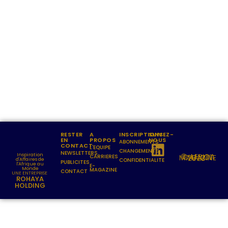
Lorem ipsum dolor sit amet, consectetur
adipiscing elit. Pellentesque in ipsum id orc.
Mon - Sat 8:00 - 17:30,
Sunday - CLOSED
RESTER
A
INSCRIPTIONS
SUIVEZ-
EN
PROPOS
NOUS
ABONNEMENTS
CONTACT
L'EQUIPE
CHANGEMENTS
NEWSLETTERS
Inspiration
CARRIERES
© AFRICA CHANGE MAGAZINE 2023
d'Affaires de
CONFIDENTIALITE
PUBLICITES
l'Afrique au
E-
Monde
MAGAZINE
CONTACT
UNE ENTREPRISE
ROHAYA
HOLDING